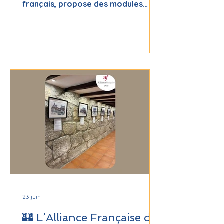
français, propose des modules
courts (3h à 30h) dans 6 domaines :
gouvernance, ingénierie, qualité,
évaluation, mobilité et métiers du
français. Avec des formations
tutorées, des badges numériques
et des certifications, elle allie
flexibilité et accompagnement
personnalisé pour monter en
compétences. 💡
23 juin
🏰 L’Alliance Française de