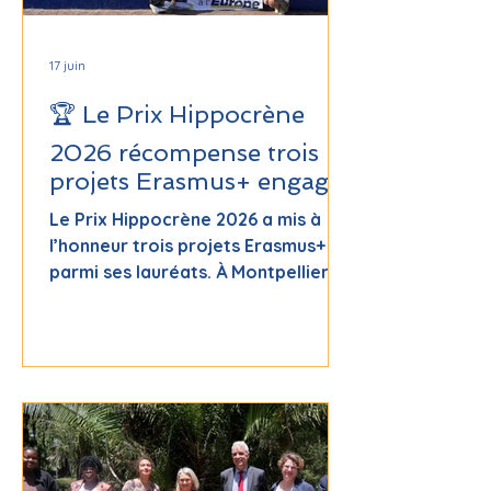
17 juin
🏆 Le Prix Hippocrène
2026 récompense trois
projets Erasmus+ engagés
Le Prix Hippocrène 2026 a mis à
l’honneur trois projets Erasmus+
parmi ses lauréats. À Montpellier,
des élèves de 9 à 12 ans ont
exploré « Our remarkable trees »,
unissant cultures et sciences
autour de l’arbre. À Font-Romeu,
des lycéens ont mené « Action
partagée pour une écologie
engagée », tandis qu’à Guérande,
des élèves en horticulture ont