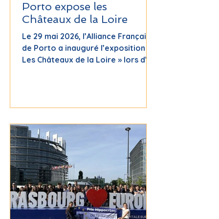
Porto expose les
Châteaux de la Loire
Le 29 mai 2026, l’Alliance Française
de Porto a inauguré l’exposition «
Les Châteaux de la Loire » lors d’un
vernissage convivial, accompagné
d’un concert. Plus de 40 personnes
ont partagé cette soirée culturelle,
marquée par des échanges et une
forte participation. L’exposition,
accessible jusqu’au 30 septembre,
met à l’honneur le patrimoine
français. Une belle réussite pour
l’association Clouds et ses
partenaires.