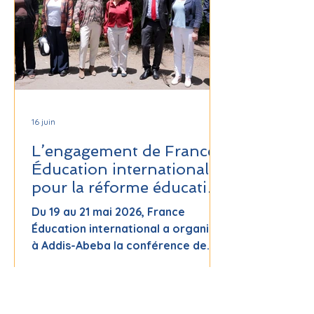
repensé les cimetières comme
espaces de mémoire et de
biodiversité. Une reconnaissance
pour des initiatives européennes
innovantes et
16 juin
L’engagement de France
Éducation international
pour la réforme éducative
en Éthiopie
Du 19 au 21 mai 2026, France
Éducation international a organisé
à Addis-Abeba la conférence de
clôture du projet « Supporting the
Reform of Higher Education
Governance in Ethiopia ». Sous le
thème « Autonomy-centered