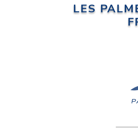
LES PALM
F