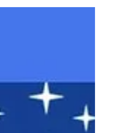
de financement. Il accompagne les
établissements dans le développement de
leur stratégie internationale et encourage la
coopération éducative. Un outil précieux
pour soutenir lycées, associations et
partenaires locaux, notamment lors des
#ErasmusDays 🎓🤝✈️