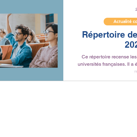
Actualité c
Répertoire d
20
Ce répertoire recense le
universités françaises. Il 
r