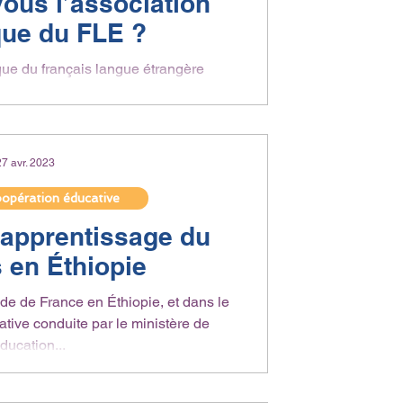
ous l’association
que du FLE ?
que du français langue étrangère
ieu des années 1980 participe au
ment qui a...
27 avr. 2023
oopération éducative
’apprentissage du
s en Éthiopie
e de France en Éthiopie, et dans le
tive conduite par le ministère de
éducation...