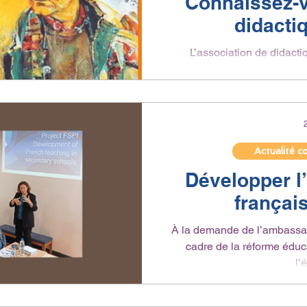
Connaissez-v
didacti
L’association de didacti
(ASDIFLE), créée au mil
mouve
Actualité c
Développer l
françai
À la demande de l’ambassad
cadre de la réforme éduca
l’