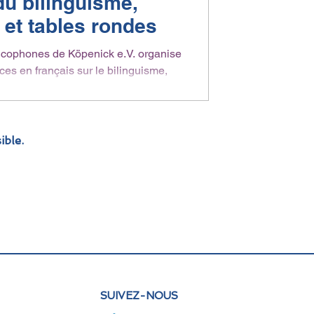
du bilinguisme,
et tables rondes
ncophones de Köpenick e.V. organise
es en français sur le bilinguisme,
uvert à...
ible.
SUIVEZ-NOUS