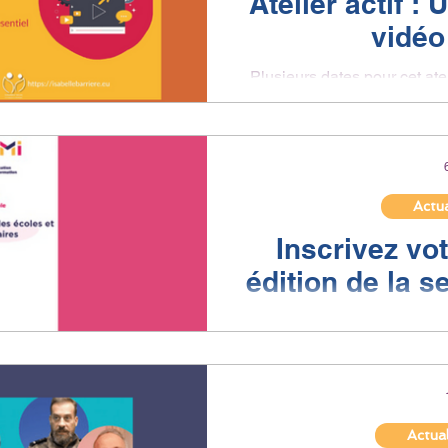
Atelier actif : 
vidéo
Plusieurs dates pour cet atel
mai, le jeudi 11 mai et le m
Actua
Inscrivez vot
édition de la 
Les inscriptions des écoles 
34e Semaine de la presse
ou
Actual