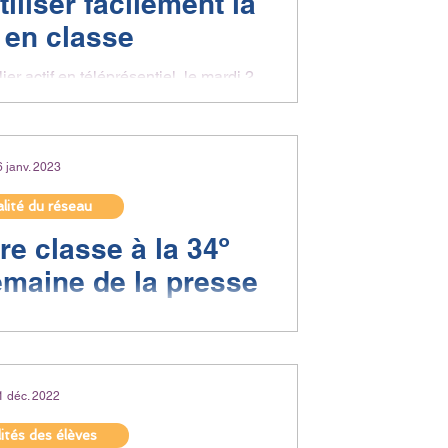
Utiliser facilement la
 en classe
ier actif en téléprésentiel, le mardi 2
ercredi 24 mai. Isabelle Barrière,...
6 janv. 2023
lité du réseau
re classe à la 34º
semaine de la presse
et des établissements scolaires à la
 et des médias dans l’École sont
vertes du...
1 déc. 2022
ités des élèves