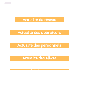
institutions éducatives publiques de la ville
une immersion...
Actualité du réseau
Actualité des opérateurs
Actualité des personnels
Actualité des élèves
Actualité des parents
Actualité des anciens du réseau
Actualité coopération éducative