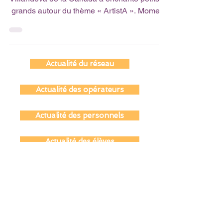
En Mars, le Carnaval du Lycée Molière à
Villanueva de la Cañada a enchanté petits et
grands autour du thème « ArtistA ». Moment
fort : 22...
Actualité du réseau
Actualité des opérateurs
Actualité des personnels
Actualité des élèves
Actualité des parents
Actualité des anciens du réseau