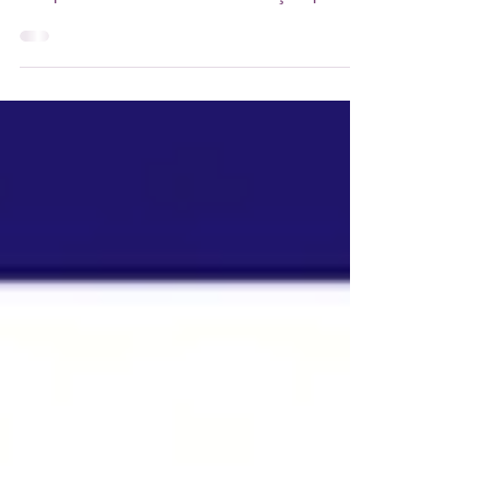
La campagne des bourses scolaires AEFE
2026-2027 va bientôt se cloturer. Il n'est pas
trop tard ! Cet article de Lesfrançais.press
répond à toutes vos questions : Qui peut
déposer une demande ? Quelles sont les
conditions à remplir pour les élèves et les
familles ? Où et comment constituer son
dossier, en ligne ou via le consulat ? L’article
fait le point sur les critères d’éligibilité, les
pièces à fournir, les démarches à suivre et
les délais à respecter selon les pays. Un