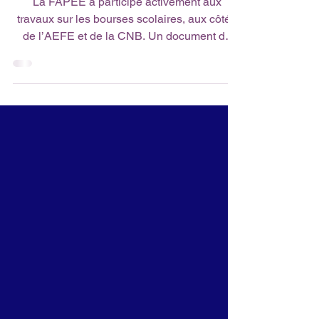
bourses scolaires
La FAPEE a participé activement aux
travaux sur les bourses scolaires, aux côtés
de l’AEFE et de la CNB. Un document de
propositions a été élaboré, incluant des
pistes pour améliorer l’accès à l’aide à la
scolarité. Ces propositions, disponibles sur
demande, visent à renforcer le soutien aux
familles. 💡👉 Découvrez les détails sur le
site de la FAPEE.