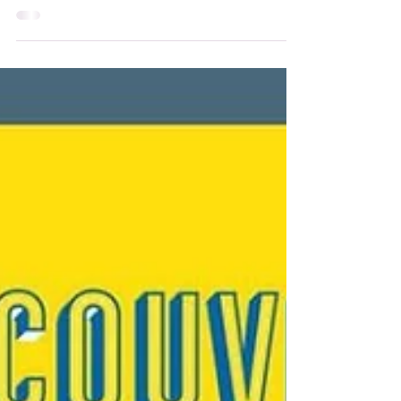
Les 13 et 14 juin 2026, Tokyo et Kyoto
accueillent le Salon européen de
l'enseignement supérieur ! 🇪🇺🇯🇵
Lycéens, étudiants, chercheurs : venez
rencontrer jusqu'à 75 établissements
européens, découvrir des programmes
d'études d'exception et explorer toutes les
opportunités que l'Europe vous offre. Deux
villes, deux journées, des centaines de
possibilités ! 🌍✨ 👉 Envie d'en savoir plus ?
Toutes les infos et inscriptions à découvrir
dès maintenant !