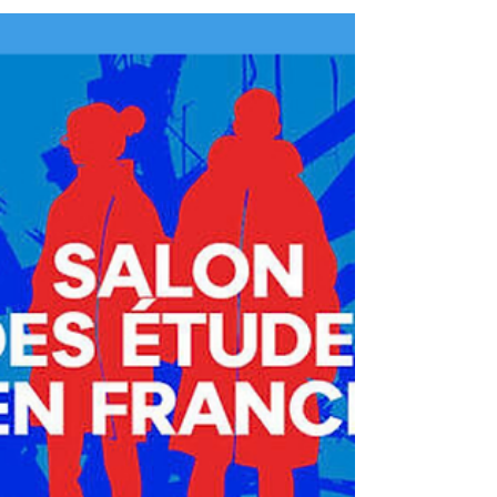
labellisation réunie le 5 mars 2026, deux
nouveaux établissements rejoignent la
famille des labellisés, tandis que cinq voient
leur reconnaissance renouvelée. Universités,
écoles de commerce, école d'ingénieurs… la
diversité des structures primées témoigne
d'un engagement collectif fort pour l'accueil
des étudiants internationaux. 🌍✨ Découvrez
quels établissements ont décroché ce
prestigieux label et ce qu'il représente
vraiment !