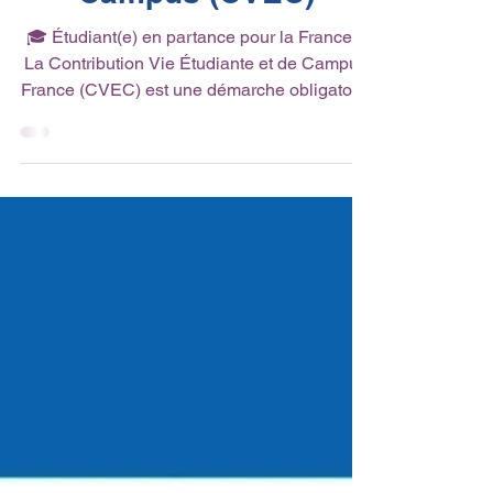
Campus (CVEC)
🎓 Étudiant(e) en partance pour la France ?
La Contribution Vie Étudiante et de Campus
France (CVEC) est une démarche obligatoire
avant toute inscription administrative. Qui est
concerné, qui peut en être dispensé,
comment procéder au paiement, quel
montant prévoir… Toutes les réponses en 10
points essentiels ! 👇