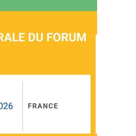
en Grèce, souhaitant poursuivre leurs études
en France. 📍 Athènes : samedi 7 février
2026, de 10h à 17h, à l’Institut français de
Grèce 📍 Thessalonique : dimanche 8 février
2026, de 14h à 18h, à l’Institut français de
Thessalonique De la Licence au Doctorat, de
nombreux établissements français (u