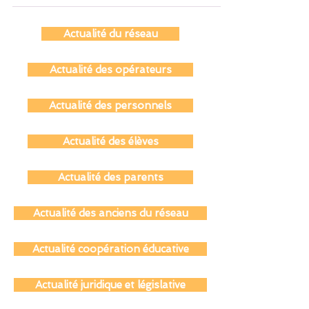
cursus, les innovations pédagogiques et les
enjeux actuels de la profession. Chercheurs,
enseignants et étudiants se retrouveront pour
réfléchir à l’avenir du FLE dans un monde en
Actualité du réseau
pleine transformation. Un rendez-vous
incontournable pour comprendre l’évolution
Actualité des opérateurs
d’un champ en constante mutation.
Actualité des personnels
Actualité des élèves
Actualité des parents
Actualité des anciens du réseau
Actualité coopération éducative