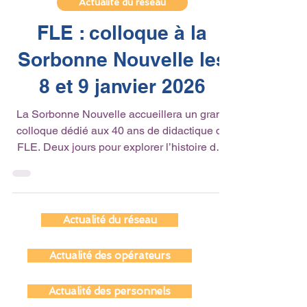
3 déc. 2025
1 min de lecture
Actualité du réseau
FLE : colloque à la
Sorbonne Nouvelle les
8 et 9 janvier 2026
La Sorbonne Nouvelle accueillera un grand
colloque dédié aux 40 ans de didactique du
FLE. Deux jours pour explorer l’histoire des
cursus, les innovations pédagogiques et les
enjeux actuels de la profession. Chercheurs,
enseignants et étudiants se retrouveront pour
réfléchir à l’avenir du FLE dans un monde en
Actualité du réseau
pleine transformation. Un rendez-vous
incontournable pour comprendre l’évolution
Actualité des opérateurs
d’un champ en constante mutation.