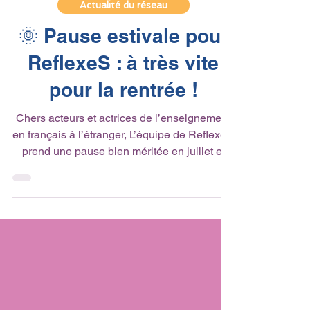
30 juin
1 min de lecture
Actualité du réseau
🌞 Pause estivale pour
ReflexeS : à très vite
pour la rentrée !
Chers acteurs et actrices de l’enseignement
en français à l’étranger, L’équipe de ReflexeS
prend une pause bien méritée en juillet et
août. Ces quelques semaines nous
permettront de nous ressourcer et de
préparer avec soin une rentrée riche en
contenus pour vous accompagner au mieux
dans vos missions éducatives et
pédagogiques. Nous tenons à vous exprimer
toute notre gratitude pour votre engagement,
votre confiance et vos retours tout au long de