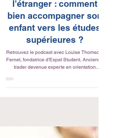
Actualité du réseau
Podcast étudier à
l'étranger : comment
bien accompagner son
enfant vers les études
supérieures ?
Retrouvez le podcast avec Louise Thomson-
Fernet, fondatrice d'Expat Student. Ancienne
trader devenue experte en orientation
internationale, elle guide les familles
expatriées dans le choix des universités au
Royaume-Uni, au Canada et en Europe.
Brexit, dossiers de candidature, différences
culturelles… Des conseils concrets et
précieux pour préparer sereinement l'avenir