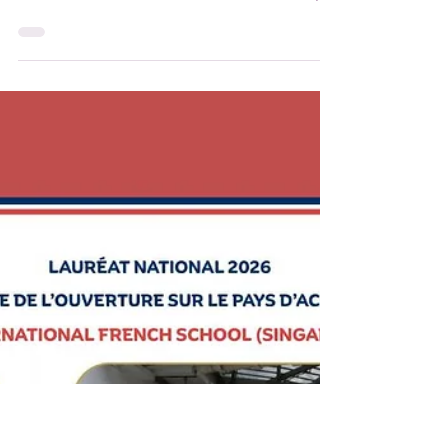
depuis l'étranger ?
Une grande nouveauté vient de tomber : un
Concours Général des Collèges verra le jour
dès l'année scolaire 2026-2027 ! Maths,
français, histoire-géo, arts plastiques,
informatique… 5 disciplines, une seule
ambition : valoriser l'excellence au collège.
Et bonne nouvelle : le concours sera
paritaire. Mais qui peut s'inscrire ? Comment
ça fonctionne pour les établissements à
l'étranger ?