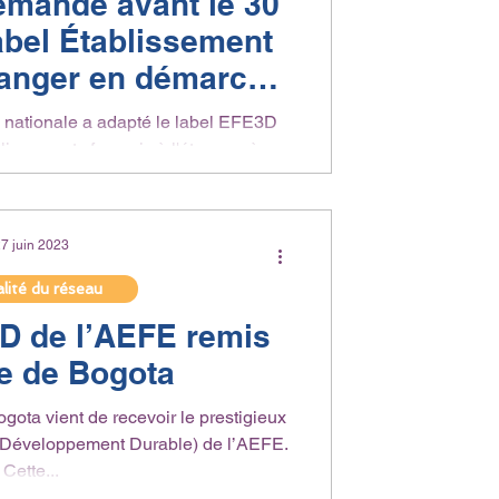
demande avant le 30
label Établissement
tranger en démarche
eloppement durable
le a adapté le label EFE3D
issements français à l'étranger à
gager dans...
7 juin 2023
lité du réseau
D de l’AEFE remis
e de Bogota
gota vient de recevoir le prestigieux
Développement Durable) de l’AEFE.
Cette...