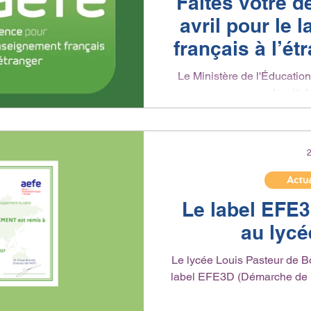
Faites votre 
avril pour le 
français à l’é
globale de dév
Le Ministère de l'Éducation nationa
pour encourager les établ
s'en
2
Actua
Le label EFE3
au lycé
Le lycée Louis Pasteur de Bo
label EFE3D (Démarche de 