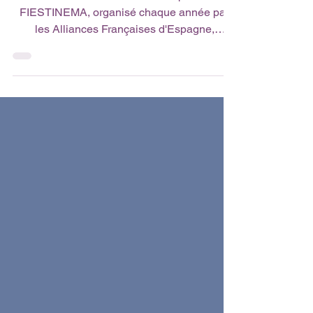
réseau des Alliances
Française en Espagne
Le festival de cinéma francophone
FIESTINEMA, organisé chaque année par
les Alliances Françaises d'Espagne,
représente une excellente...