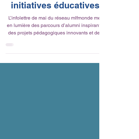
parcours inspirants et
initiatives éducatives
L’infolettre de mai du réseau mlfmonde met
en lumière des parcours d’alumni inspirants,
des projets pédagogiques innovants et des
engagements citoyens. Entre témoignages
vidéo, rencontres stratégiques et célébrations
des Objectifs de Développement Durable,
découvrez comment le réseau continue de
façonner des futurs responsables et créatifs.
🎓✨