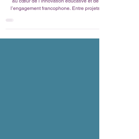
arrivée !
Ce mois-ci, Mlfmonde vous invite à plonger
au cœur de l’innovation éducative et de
l’engagement francophone. Entre projets
inspirants, solidarité internationale et
initiatives créatives, l'infolettre de mars 2026
regorge de raisons de croire en l’avenir de
l’éducation. 🔹 MLF 2030 : Apprendre,
s’épanouir, s’engager. 🔹 Solidarité en action
: Zoom sur le soutien aux établissements du
Proche et Moyen-Orient. 🔹 Francophonie en
direct : Embarquez pour une immersion
sonore avec