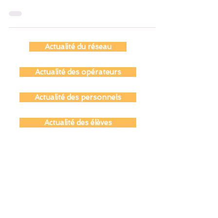
se sont réunis les auteurs/concepteurs d’un
nouveau parcours M@gistère sur l’école
inclusive...
Actualité du réseau
Actualité des opérateurs
Actualité des personnels
Actualité des élèves
Actualité des parents
Actualité des anciens du réseau
Actualité coopération éducative