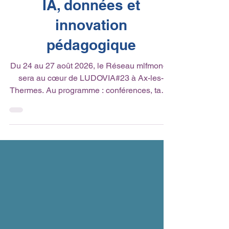
brille à LUDOVIA#23 :
IA, données et
innovation
pédagogique
Du 24 au 27 août 2026, le Réseau mlfmonde
sera au cœur de LUDOVIA#23 à Ax-les-
Thermes. Au programme : conférences, table
ronde et atelier pour explorer les enjeux de
l’IA, des données et de l’innovation
pédagogique. Mathieu Bartozzi, Jean-Marc
Merriaux et Marie Soulié y partageront leur
expertise, illustrant comment le réseau place
l’humain au centre des transformations
éducatives. Une occasion de découvrir des
pratiques inspirantes. 🌍✨