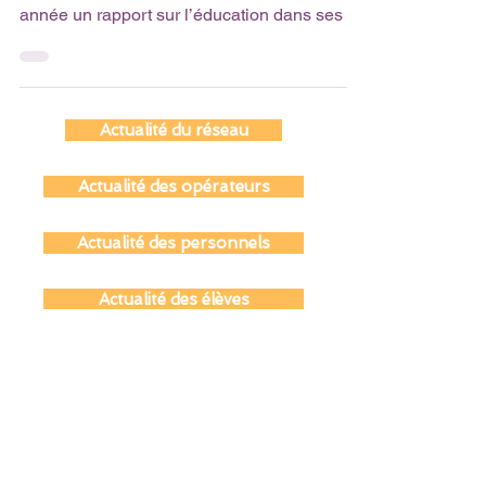
L’OCDE, l’Organisation de coopération et de
développement économiques, publie chaque
année un rapport sur l’éducation dans ses 38
pays...
Actualité du réseau
Actualité des opérateurs
Actualité des personnels
Actualité des élèves
Actualité des parents
Actualité des anciens du réseau