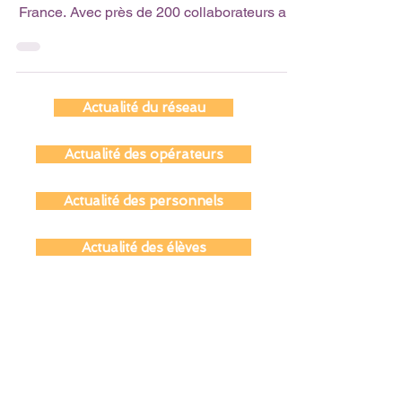
L’Agence Erasmus + à Bordeaux pilote des
milliers de projets éducatifs et de mobilité en
France. Avec près de 200 collaborateurs aux
profils variés (conseil, évaluation,
communication, etc.), elle incarne les valeurs
européennes d’ouverture et d’inclusion. Son
objectif ? Transformer des vies grâce à la
Actualité du réseau
mobilité et aux échanges. 💼✨ 👉 Découvrez
la vidéo de présentation de l’Agence.
Actualité des opérateurs
Actualité des personnels
Actualité des élèves
Actualité des parents
Actualité des anciens du réseau