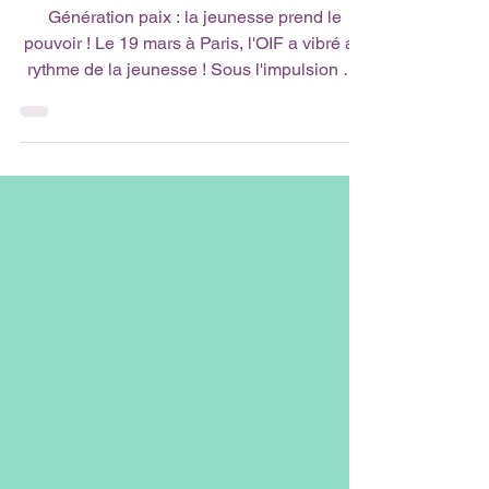
monde plus apaisé »
Génération paix : la jeunesse prend le
pouvoir ! Le 19 mars à Paris, l'OIF a vibré au
rythme de la jeunesse ! Sous l'impulsion de
Louise Mushikiwabo, des jeunes de tout
l'espace francophone ont débattu de leur rôle
crucial pour un monde plus apaisé. 🕊️ Entre
initiatives concrètes et engagement
démocratique, découvrez leurs solutions
inspirantes pour bâtir l'avenir. ✨ Ne manquez
pas les moments forts de cet échange
puissant ! 👇 Découvrez le débat complet en
vidéo