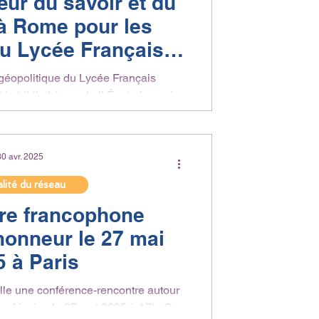
ur du savoir et du
à Rome pour les
u Lycée Français
eaubriand
géopolitique du Lycée Français
la bibliothèque de l’ École française
de Rome, qui...
30 avr. 2025
lité du réseau
ture francophone
’honneur le 27 mai
5 à Paris
le une conférence-rencontre autour
 africaine le 27 mai 2025 à 17h. Ce