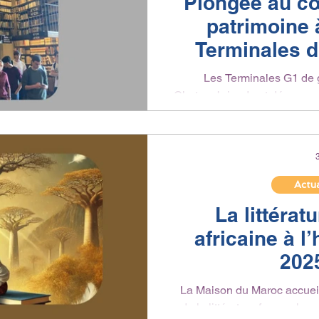
Plongée au cœ
patrimoine 
Terminales d
Chat
Les Terminales G1 de 
Chateaubriand ont découvert 
Actua
La littéra
africaine à l
202
La Maison du Maroc accueil
de la littérature francophone