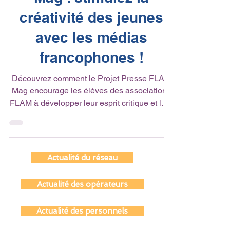
Mag : stimulez la
créativité des jeunes
avec les médias
francophones !
Découvrez comment le Projet Presse FLAM
Mag encourage les élèves des associations
FLAM à développer leur esprit critique et leur
maîtrise du français. 🌍 À travers des
activités autour de la presse écrite et
numérique, les jeunes apprennent à
s’exprimer, collaborer et produire leurs
Actualité du réseau
propres contenus. Une initiative pour
favoriser l’engagement citoyen et la
Actualité des opérateurs
découverte des médias francophones. 👉
Explorez dès maintenant les ressources et
Actualité des personnels