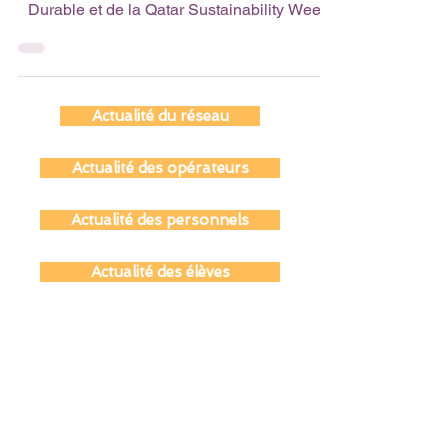
le Lycée Bonaparte a saisi l'occasion de la
Semaine Européenne du Développement
Durable et de la Qatar Sustainability Week
en octobre,...
Actualité du réseau
Actualité des opérateurs
Actualité des personnels
Actualité des élèves
Actualité des parents
Actualité des anciens du réseau