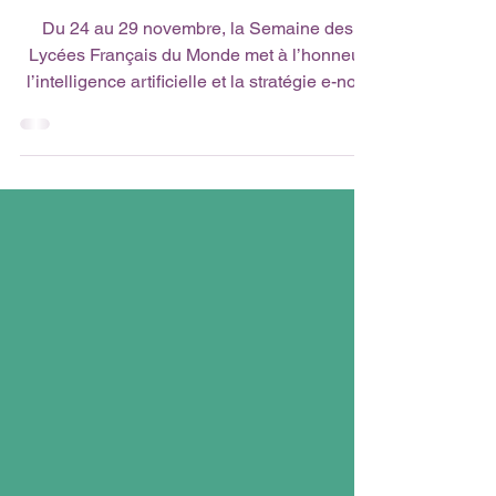
de demain !
Du 24 au 29 novembre, la Semaine des
Lycées Français du Monde met à l’honneur
l’intelligence artificielle et la stratégie e-nov,
véritable ruche d’innovation pédagogique 🐝
💡. Formations, projets collaboratifs et
expérimentations : le réseau des lycées
français du monde imagine une école plus
créative, plus inclusive et plus adaptée aux
besoins des élèves. 👉 Envie de découvrir
cette dynamique et de participer aux
événements ?