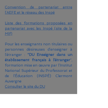
Convention de partenariat entre
l’AEFE et le réseau des Inspé
Liste des formations proposées en
partenariat avec les Inspé (site de la
Mlf)
Pour les enseignants non titulaires ou
personnes désireuses d’enseigner à
l’étranger :
“DU Enseigner dans un
établissement français à l’étranger
”,
formation mise en œuvre par l’Institut
National Supérieur du Professorat et
de l’Éducation (INSPÉ) Clermont
Auvergne
Consulter le site du DU
FOCUS