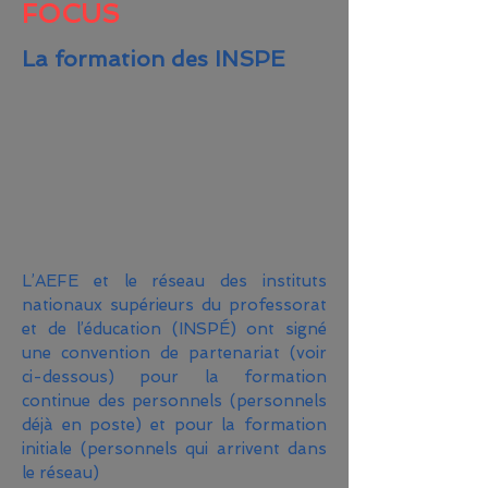
FOCUS
La formation des INSPE
L’AEFE et le réseau des instituts
nationaux supérieurs du professorat
et de l’éducation (INSPÉ) ont signé
une convention de partenariat (voir
ci-dessous) pour la formation
continue des personnels (personnels
déjà en poste) et pour la formation
initiale (personnels qui arrivent dans
le réseau)