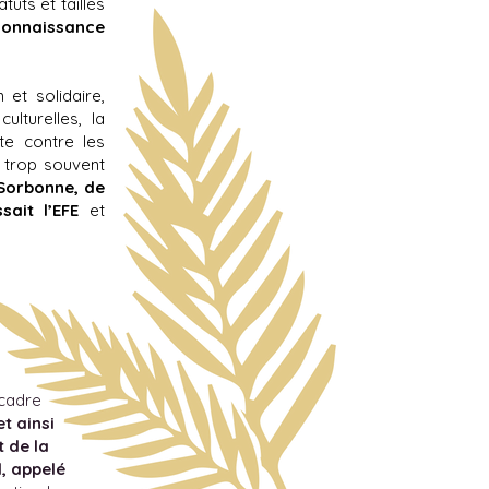
uts et tailles
econnaissance
et solidaire,
ulturelles, la
te contre les
t trop souvent
a Sorbonne, de
ait l’EFE
et
 cadre
t ainsi
t de la
, appelé