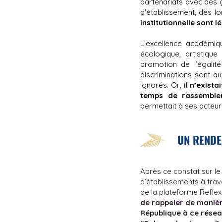
partenariats avec des g
d'établissement, dès l
institutionnelle sont l
L’excellence académiqu
écologique, artistique
promotion de l’égalité
discriminations sont a
ignorés. Or,
il n’exist
temps de rassembleme
permettait à ses acteurs
UN RENDE
Après ce constat sur l
d’établissements à tra
de la plateforme Refle
de rappeler de manière 
République à ce résea