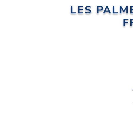
LES PALM
F