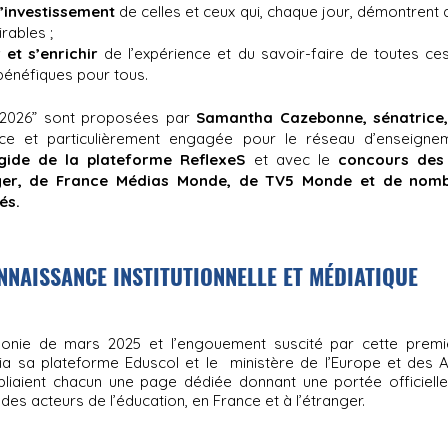
investissement
de celles et ceux qui, chaque jour, démontrent 
rables ;
 et s’enrichir
de l’expérience et du savoir-faire de toutes ces 
bénéfiques pour tous.
 2026” sont proposées par
Samantha Cazebonne, sénatrice
nce et particulièrement engagée pour
le réseau d’enseignem
gide de la plateforme ReflexeS
et avec le
concours des
nger, de France Médias Monde, de TV5 Monde et de nomb
és.
NNAISSANCE INSTITUTIONNELLE ET MÉDIATIQUE
monie de mars 2025 et l’engouement suscité par cette premièr
 via sa plateforme Eduscol et le ministère de l’Europe et des 
bliaient chacun une page dédiée donnant une portée officielle
es acteurs de l’éducation, en France et à l’étranger.