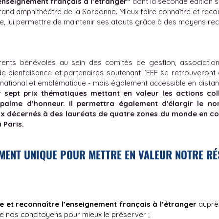
enseignement français à l’étranger”
dont la seconde édition s
rand amphithéâtre de la Sorbonne.
Mieux faire connaître et reco
re, lui permettre de maintenir ses atouts grâce à des moyens rec
arents bénévoles au sein des comités de gestion, associatio
de bienfaisance et partenaires soutenant l’EFE se retrouveront 
ernational et emblématique - mais également accessible en distan
r sept prix thématiques mettant en valeur les actions co
 palme d’honneur. Il permettra également d'élargir le no
rix décernés à des lauréats de quatre zones du monde en 
 Paris.
MENT UNIQUE POUR METTRE EN VALEUR NOTRE R
e et reconnaître l’enseignement français à l’étranger
auprès
 de nos concitoyens pour mieux le préserver ;