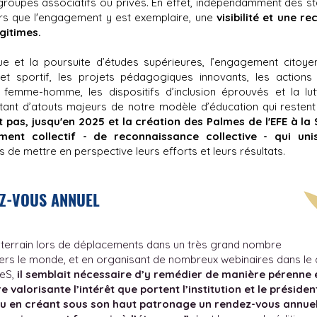
roupes associatifs ou privés. En effet, indépendamment des stat
ors que l'engagement y est exemplaire, une
visibilité et une r
égitimes.
e et la poursuite d’études supérieures, l’engagement citoyen 
 et sportif, les projets pédagogiques innovants, les actions c
 femme-homme, les dispositifs d’inclusion éprouvés et la lut
utant d’atouts majeurs de notre modèle d’éducation qui resten
ait pas, jusqu'en 2025 et la création des Palmes de l'EFE à l
nt collectif - de reconnaissance collective - qui uniss
 de mettre en perspective leurs efforts et leurs résultats.
Z-VOUS ANNUEL
e terrain lors de déplacements dans un très grand nombre
vers le monde, et en organisant de nombreux webinaires dans le
xeS,
il semblait nécessaire d’y remédier de manière pérenne e
valorisante l’intérêt que portent l’institution et le présiden
u en créant sous son haut patronage un rendez-vous annuel