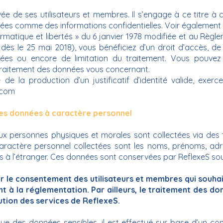
ée de ses utilisateurs et membres. Il s’engage à ce titre à
érées comme des informations confidentielles. Voir également
ormatique et libertés » du 6 janvier 1978 modifiée et au Rè
dès le 25 mai 2018), vous bénéficiez d’un droit d’accès, de r
́es ou encore de limitation du traitement. Vous pouvez 
 traitement des données vous concernant.
de la production d’un justificatif d’identité valide, exer
.com
des données à caractère personnel
ux personnes physiques et morales sont collectées via des f
ractère personnel collectées sont les noms, prénoms, adr
 à l’étranger. Ces données sont conservées par ReflexeS so
ur le consentement des utilisateurs et membres qui souhait
à la réglementation. Par ailleurs, le traitement des don
cution des services de ReflexeS.
ue des données sensibles, il est effectué sur base d’un con