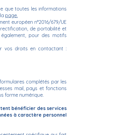
 ce que toutes les informations
 la
page.
glement européen n°2016/679/UE
ectification, de portabilité et
également, pour des motifs
cer vos droits en contactant :
ormulaires complétés par les
esses mail, pays et fonctions
us forme numérique.
ent bénéficier des services
nées à caractère personnel
sentement spécifique qui fait