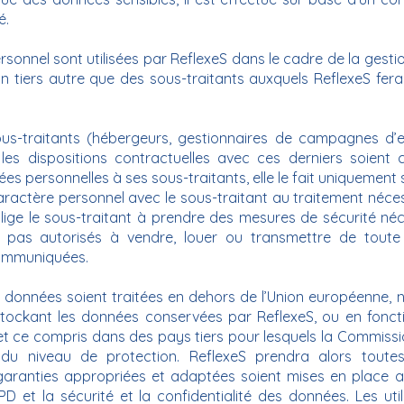
́.
rsonnel sont utilisées par ReflexeS dans le cadre de la gesti
 tiers autre que des sous-traitants auxquels ReflexeS fera
ous-traitants (hébergeurs, gestionnaires de campagnes d’ema
 les dispositions contractuelles avec ces derniers soien
́es personnelles à ses sous-traitants, elle le fait uniquement
aractère personnel avec le sous-traitant au traitement néce
lige le sous-traitant à prendre des mesures de sécurité ne
 pas autorisés à vendre, louer ou transmettre de toute
communiquées.
s données soient traitées en dehors de l’Union européenne,
stockant les données conservées par ReflexeS, ou en fonctio
et ce compris dans des pays tiers pour lesquels la Commission
n du niveau de protection. ReflexeS prendra alors toute
ranties appropriées et adaptées soient mises en place afi
D et la sécurité et la confidentialité des données. Les ut