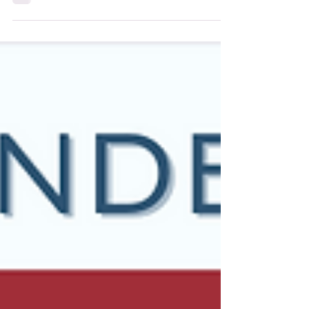
Paris les inspectrices et inspecteurs IEN et
IA-IPR du réseau d’enseignement français
à...