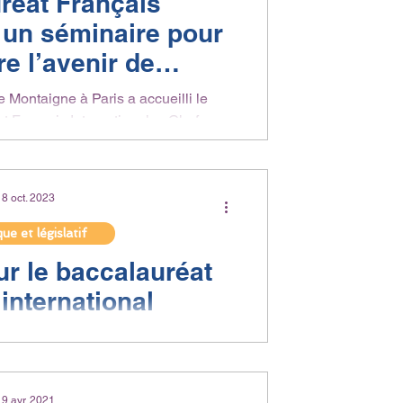
réat Français
: un séminaire pour
re l’avenir de
ment plurilingue
e Montaigne à Paris a accueilli le
 Français International ». Chefs
blissement,...
18 oct. 2023
que et législatif
ur le baccalauréat
 international
 de 2022, l’option internationale du
es modifications pour se transformer
n ce que...
19 avr. 2021