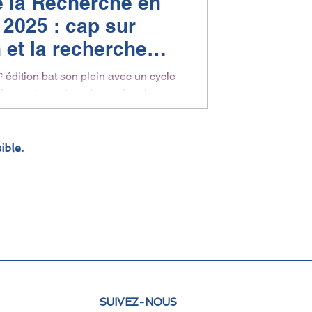
 la Recherche en
 2025 : cap sur
n et la recherche
aborative
ᵉ édition bat son plein avec un cycle
ionnantes autour des recherches
boratives en...
ible.
SUIVEZ-NOUS