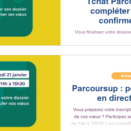
Tchat Parc
compléter
confirm
Vous finalisez votre dossie
vos vœux ? N’oubliez pas : s
avril 2026 à 23h59 seront transmis aux formations. Pièces
justificatives, bulletins, lett
complet. Posez vos question
Onisep et Parcoursup, m
Actua
Parcoursup : p
en direct
Vous préparez votre inscript
de vos vœux ? Participez au
de 14h à 15h30. Les conseillers Parcoursup et Onisep répondront
à toutes vos questions : dos