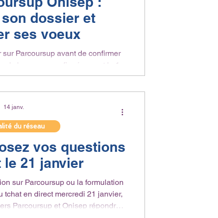
oursup Onisep :
 son dossier et
er ses voeux
r sur Parcoursup avant de confirmer
euls les vœux confirmés avant le 1er
res de motivation… vérifiez que tout est
s lors du tchat avec les conseillers
14 janv.
ercredi 18 mars de 14h à 15h30.
lité du réseau
osez vos questions
 le 21 janvier
ion sur Parcoursup ou la formulation
 tchat en direct mercredi 21 janvier,
sier, documents à préparer, choix des