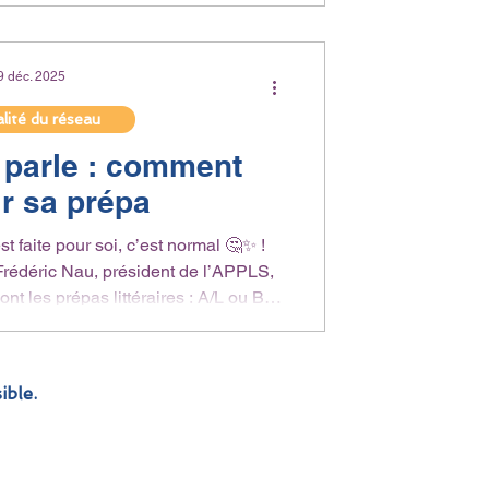
vœux. Un rendez-vous utile, que vous
 ou en réorientation.
9 déc. 2025
lité du réseau
 parle : comment
ir sa prépa
t faite pour soi, c’est normal 🤔✨ !
Frédéric Nau, président de l’APPLS,
nt les prépas littéraires : A/L ou B/L,
i ouvrent les portes des ENS, des
IEP… 📚🎓 Il partage aussi
’y préparer, y entrer et réussir. Une
ible.
s lycéens curieux d’en savoir plus sur
ons stimulantes 💪🌟