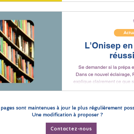
formations ou stratégie de 
soyez lycéen
Actua
L'Onisep en
réuss
Se demander si la prépa es
Dans ce nouvel éclairage, 
explique clairement ce que so
deux voies exigeantes qu
écoles de management, de certains 
de précieux conseils pour s
 pages sont maintenues à jour le plus régulièrement poss
ressource utile pour tous le
Une modification à proposer ?
ces formati
Contactez-nous