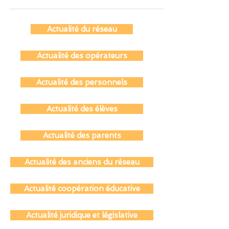
études interrogent : le numérique altère-t-il
notre assimilation des informations ? Entre
saccades oculaires et habitudes cognitives,
la recherche éclaire les différences entre ces
Actualité du réseau
deux supports. Une question cruciale pour
l’éducation et l’apprentissage. 🔍✨ 👉 Lire
Actualité des opérateurs
l’analyse complète sur The Conversation
Actualité des personnels
Actualité des élèves
Actualité des parents
Actualité des anciens du réseau
Actualité coopération éducative