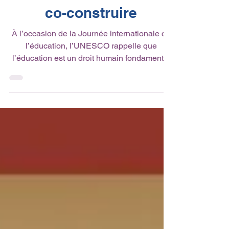
l'éducation : un droit à
co-construire
À l’occasion de la Journée internationale de
l’éducation, l’UNESCO rappelle que
l’éducation est un droit humain fondamental
et un levier essentiel pour la paix et le
développement. En 2026, l’accent est mis
sur le pouvoir des jeunes comme co-
créateurs de l’éducation. Un appel fort à
repenser ensemble l’apprentissage, à l’heure
des profondes transformations sociales et
technologiques.