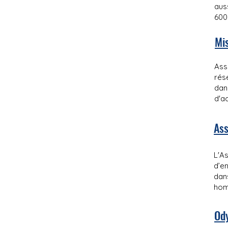
aus
600
Mis
Ass
rés
dan
d'a
Ass
L'A
d’e
dan
homm
Od