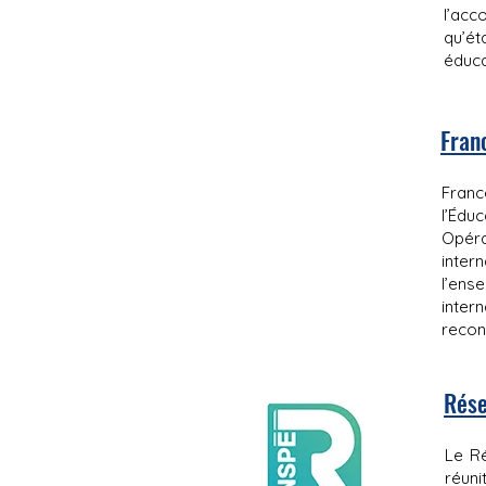
l’ac
qu’ét
éduca
Fran
Franc
l’Éduc
Opéra
inter
l’ens
inter
recon
Rése
Le Ré
réuni