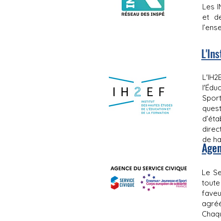
Les I
et d
l’ens
L'In
L'IH
l'Édu
Sport
ques
d’ét
direc
de ha
Agen
Le Se
toute
faveu
agréé
Chaqu