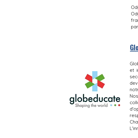
Ody
Ody
fra
par
Gl
Glo
et 
sec
dev
not
Nos
col
d'o
resp
Cha
L'i