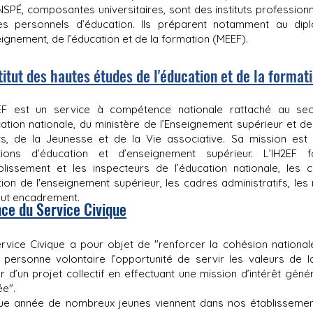
NSPÉ, composantes universitaires, sont des instituts professio
es personnels d’éducation. Ils préparent notamment au di
eignement, de l’éducation et de la formation (MEEF).
stitut des hautes études de l'éducation et de la format
2EF est un service à compétence nationale rattaché au sec
cation nationale, du ministère de l’Enseignement supérieur et d
s, de la Jeunesse et de la Vie associative. Sa mission est 
tions d’éducation et d’enseignement supérieur. L’IH2EF 
ablissement et les inspecteurs de l’éducation nationale, le
tion de l'enseignement supérieur, les cadres administratifs, le
ut encadrement.
ce du Service Civique
rvice Civique a pour objet de "renforcer la cohésion nationale
 personne volontaire l’opportunité de servir les valeurs de 
r d’un projet collectif en effectuant une mission d’intérêt gé
e".
e année de nombreux jeunes viennent dans nos établissements