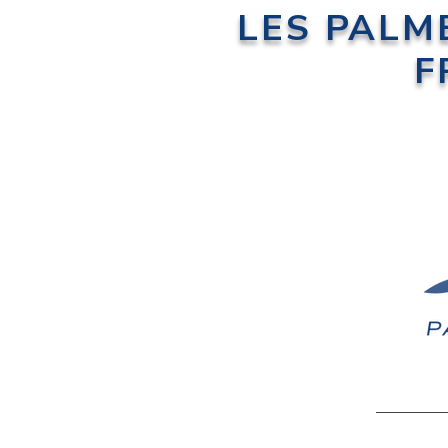
LES PALM
F