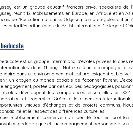
ssey est un groupe éducatif français privé, spécialiste de l'
ssey réunit 12 établissements en Europe, en Afrique et en Asi
nçais de l’Éducation nationale. Odyssey compte également un 
 les autorités britanniques : le British International College of Cai
obeducate
beducate est un groupe international d'écoles privées laïques ré
internationales dans 11 pays. Notre réseau accompagne plu
ondaire dans un environnement multiculturel exigeant et bienvei
enir un citoyen du monde capable de façonner l'avenir. L'ex
re engagement, portée par des équipes pédagogiques passion
 écoles développent les compétences essentielles du XXIᵉ siè
laboration et leadership. Grâce à la dimension internationale
pportunités uniques d'échanges et de projets communs. Nous f
onsabilité et le respect des différences culturelles.
que établissement conserve son identité tout en profitant
nnovation pédagogique et l'accompagnement personnalisé soutien