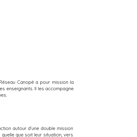
, Réseau Canopé a pour mission la
des enseignants. Il les accompagne
ues.
action autour d’une double mission
uelle que soit leur situation, vers