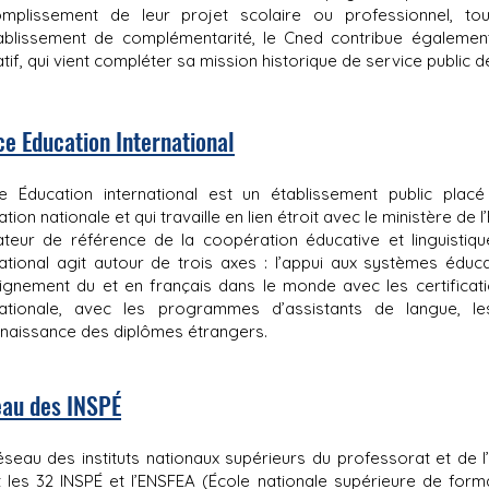
complissement de leur projet scolaire ou professionnel, to
ablissement de complémentarité, le Cned contribue égalemen
tif, qui vient compléter sa mission historique de service public 
ce Education International
e Éducation international est un établissement public placé
ation nationale et qui travaille en lien étroit avec le ministère de
teur de référence de la coopération éducative et linguistique
national agit autour de trois axes : l’appui aux systèmes éducati
eignement du et en français dans le monde avec les certificatio
nationale, avec les programmes d’assistants de langue, l
naissance des diplômes étrangers.
au des INSPÉ
seau des instituts nationaux supérieurs du professorat et de l
t les 32 INSPÉ et l’ENSFEA (École nationale supérieure de form