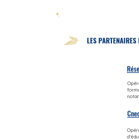
LES PARTENAIRES 
Rés
Opéra
forma
notam
Cne
Opéra
d’édu