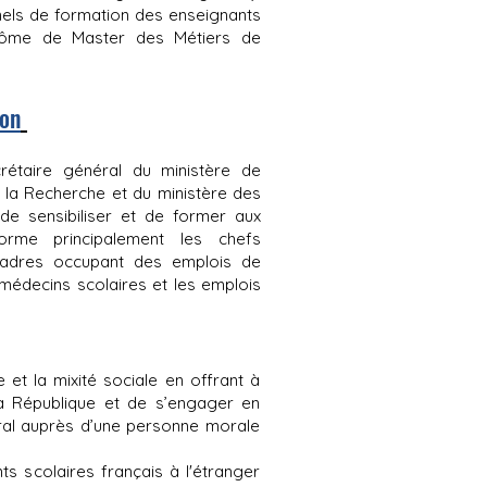
nnels de formation des enseignants
plôme de Master des Métiers de
ion
rétaire général du ministère de
e la Recherche et du ministère des
de sensibiliser et de former aux
forme principalement les chefs
s cadres occupant des emplois de
s médecins scolaires et les emplois
 et la mixité sociale en offrant à
la République et de s’engager en
néral auprès d’une personne morale
 scolaires français à l'étranger