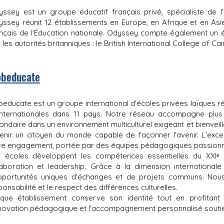
ssey est un groupe éducatif français privé, spécialiste de l'
ssey réunit 12 établissements en Europe, en Afrique et en Asi
nçais de l’Éducation nationale. Odyssey compte également un 
 les autorités britanniques : le British International College of Cai
obeducate
beducate est un groupe international d'écoles privées laïques ré
internationales dans 11 pays. Notre réseau accompagne plu
ondaire dans un environnement multiculturel exigeant et bienvei
enir un citoyen du monde capable de façonner l'avenir. L'ex
re engagement, portée par des équipes pédagogiques passion
 écoles développent les compétences essentielles du XXIᵉ siè
laboration et leadership. Grâce à la dimension internationale
pportunités uniques d'échanges et de projets communs. Nous f
onsabilité et le respect des différences culturelles.
que établissement conserve son identité tout en profitant
nnovation pédagogique et l'accompagnement personnalisé soutien