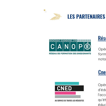
LES PARTENAIRES
Rés
Opér
form
nota
Cne
Opér
d’éd
l’ac
qu’é
éduc