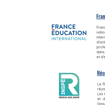
Fran
Fran
natio
inter
d'act
profe
dans
et d'
Rés
Le R
réun
Les 
et d
l’en