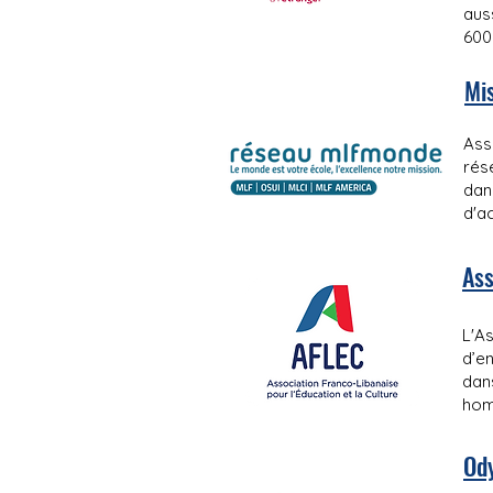
aus
600
Mis
Ass
rés
dan
d'a
Ass
L'A
d’e
dan
homm
Od