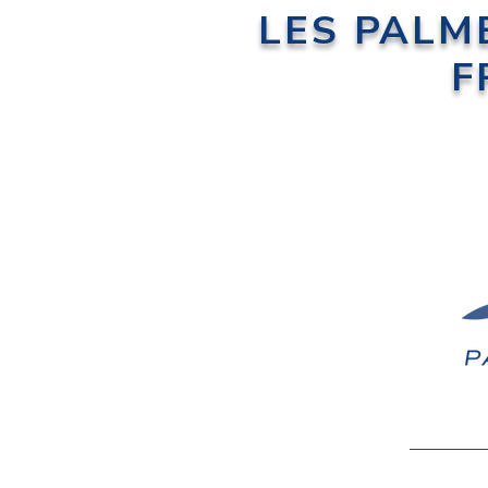
LES PALM
F