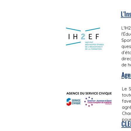
L'In
L'IH
l'Éd
Spor
ques
d’ét
dire
de h
Age
Le S
tout
fave
agré
Chaq
pour
CLE