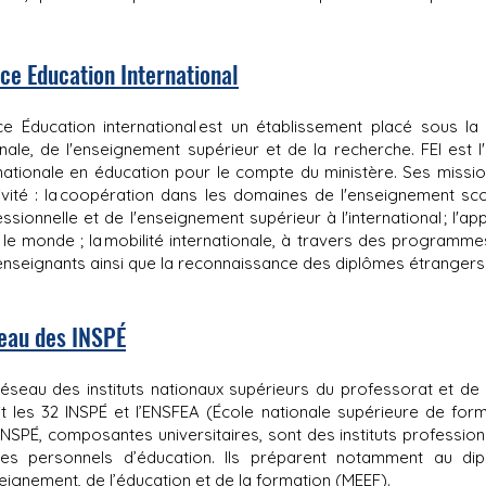
ce Education International
ce Éducation international est un établissement placé sous la 
nale, de l'enseignement supérieur et de la recherche. FEI est 
nationale en éducation pour le compte du ministère. Ses mission
ivité : la coopération dans les domaines de l'enseignement sco
ssionnelle et de l'enseignement supérieur à l'international ; l'a
 le monde ; la mobilité internationale, à travers des programm
enseignants ainsi que la reconnaissance des diplômes étrangers
eau des INSPÉ
éseau des instituts nationaux supérieurs du professorat et de 
it les 32 INSPÉ et l’ENSFEA (École nationale supérieure de for
INSPÉ, composantes universitaires, sont des instituts professi
es personnels d’éducation. Ils préparent notamment au d
seignement, de l’éducation et de la formation (MEEF).