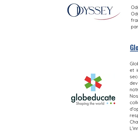
Ody
Ody
fra
par
Gl
Glo
et 
sec
dev
not
Nos
col
d'o
resp
Cha
L'i