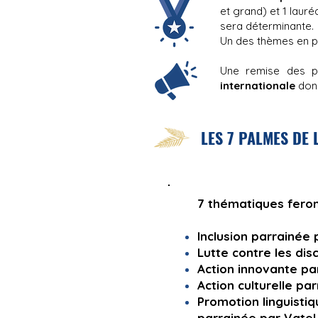
et grand) et 1 lauréa
sera déterminante.
Un des thèmes en p
Une remise des pr
internationale
donn
LES 7 PALMES DE L
​7 thématiques feron
Inclusion parrainée
Lutte contre les dis
Action innovante pa
Action culturelle pa
Promotion linguistiq
parrainée par
Vatel