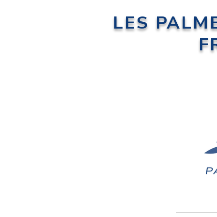
LES PALM
F