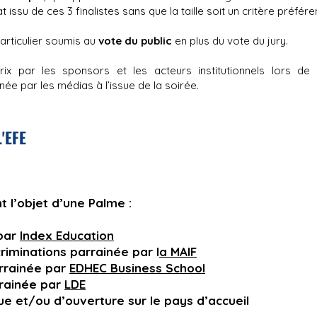
t issu de ces 3 finalistes sans que la taille soit un critère préfére
articulier soumis au
vote du public
en plus du vote du jury.
ix par les sponsors et les acteurs institutionnels lors d
ée par les médias à l’issue de la soirée.
'EFE
t l’objet d’une Palme :
 par
Index Education
criminations parrainée par l
a MAIF
rrainée par
EDHEC Business School
rrainée par
LDE
ue et/ou d’ouverture sur le pays d’accueil