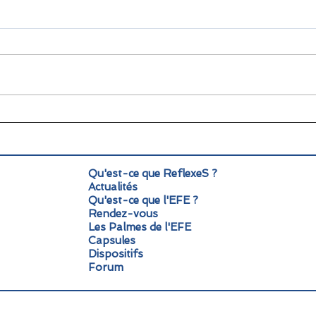
🌞 Pause estivale pour
Info
ReflexeS : à très vite pour
Mond
la rentrée !
pers
Qu'est-ce que ReflexeS ?
Actualités
Qu'est-ce que l'EFE ?
Rendez-vous
Les Palmes de l'EFE
Capsules
Dispositifs
Forum