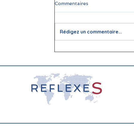
Commentaires
Rédigez un commentaire...
📖 La lecture : papier vs
écran, que dit la science ?