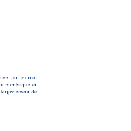
Jonathan Derai, vice-président du groupe Odyssey, a accordé un entretien au journal 
re numérique et 
largissement de 