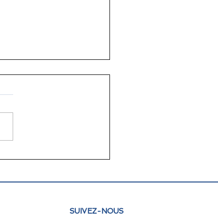
ongrès panaméricain
professeurs de
çais : langue,
yenneté et IA à Lima
SUIVEZ-NOUS