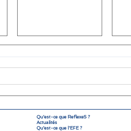
Infolettre juin 2026 FLAM
🌎 C
Monde : actualités et
des 
perspectives
fran
cito
Qu'est-ce que ReflexeS ?
Actualités
Qu'est-ce que l'EFE ?