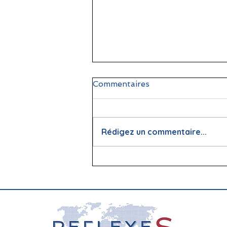
Commentaires
Rédigez un commentaire...
🌞 Pause estivale pour
ReflexeS : à très vite pour
la rentrée !