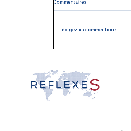
Commentaires
Rédigez un commentaire...
📖 La lecture : papier vs
écran, que dit la science ?