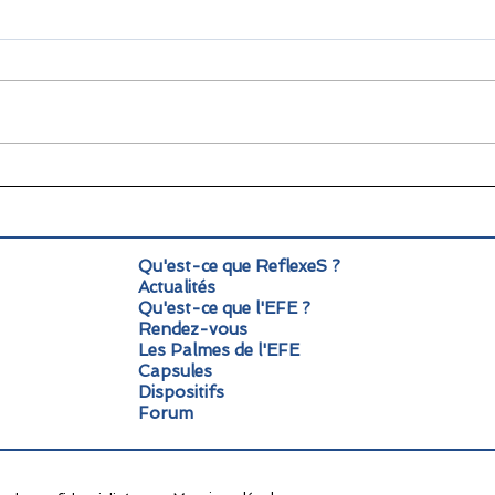
🌞 Pause estivale pour
Info
ReflexeS : à très vite pour
Mond
la rentrée !
pers
Qu'est-ce que ReflexeS ?
Actualités
Qu'est-ce que l'EFE ?
Rendez-vous
Les Palmes de l'EFE
Capsules
Dispositifs
Forum