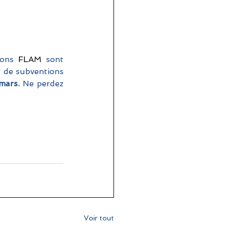
ions 
FLAM
 sont 
r de subventions 
mars.
 Ne perdez 
Voir tout