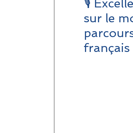
🎙️ Excel
sur le m
parcours
français 