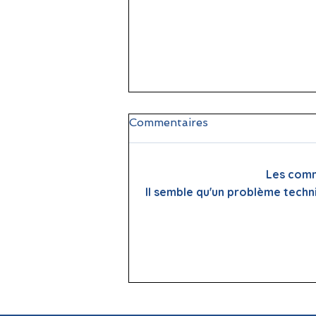
Commentaires
Les comm
Il semble qu'un problème techn
📖 La lecture : papier vs
écran, que dit la science ?