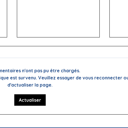
entaires n'ont pas pu être chargés.
ique est survenu. Veuillez essayer de vous reconnecter o
d'actualiser la page.
🌞 Pause estivale pour
Info
ReflexeS : à très vite pour
Mond
Actualiser
la rentrée !
pers