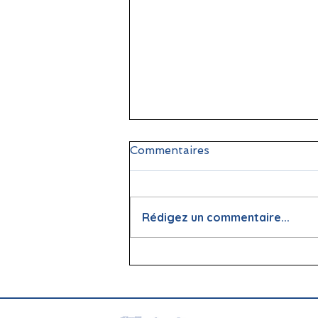
Commentaires
Rédigez un commentaire...
📖 La lecture : papier vs
écran, que dit la science ?