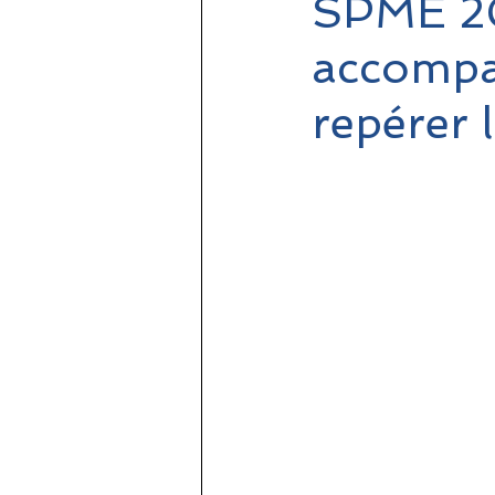
SPME 20
accompa
repérer l