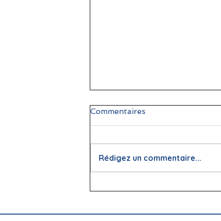
Commentaires
Rédigez un commentaire...
📖 La lecture : papier vs
écran, que dit la science ?