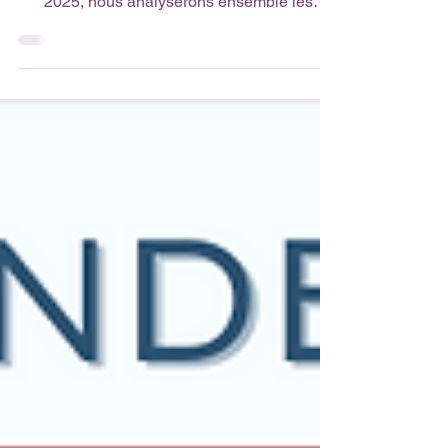
incontournable ! Le vendredi 28 novembre
2025, nous analyserons ensemble les
décisions prises lors du conseil
d’administration de l’AEFE du 27 novembre.
Quelles orientations pour le réseau ? Quelles
évolutions à venir pour nos établissements ?
Changement ou continuité ? 🔍 💬 Un temps
fort d’échanges, d’analyse et de décryptage
pour mieux comprendre les enjeux et
préparer la suite collectivement. 🎯 Ne
manquez pas ce rendez-vous essentiel pour