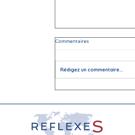
Commentaires
Rédigez un commentaire...
📖 La lecture : papier vs
écran, que dit la science ?