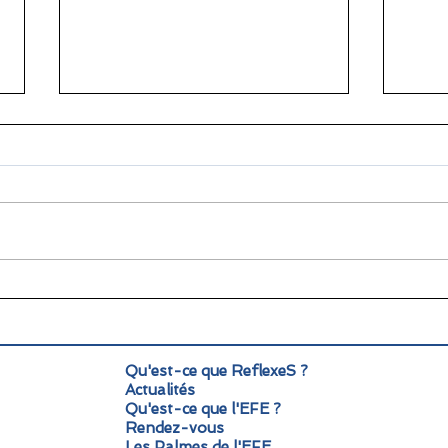
🌞 Pause estivale pour
Info
ReflexeS : à très vite pour
Mond
la rentrée !
pers
Qu'est-ce que ReflexeS ?
Actualités
Qu'est-ce que l'EFE ?
Rendez-vous
Les Palmes de l'EFE