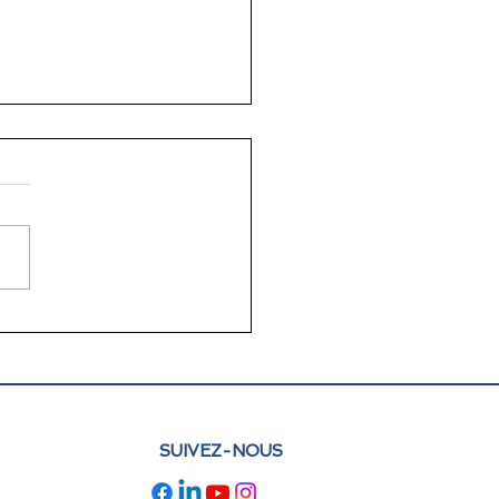
lettre juin 2026 FLAM
e : actualités et
pectives
SUIVEZ-NOUS