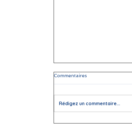
Commentaires
Rédigez un commentaire...
📖 La lecture : papier vs
écran, que dit la science ?