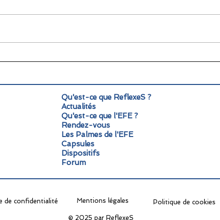
🌞 Pause estivale pour
Info
ReflexeS : à très vite pour
Mond
la rentrée !
pers
Qu'est-ce que ReflexeS ?
Actualités
Qu'est-ce que l'EFE ?
Rendez-vous
Les Palmes de l'EFE
Capsules
Dispositifs
Forum
Mentions légales
e de confidentialité
Politique de cookies
© 2025 par ReflexeS