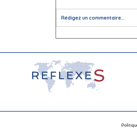
Rédigez un commentaire...
📖 La lecture : papier vs
écran, que dit la science ?
Politiqu