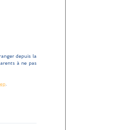
ranger depuis la 
arents à ne pas 
sep
.