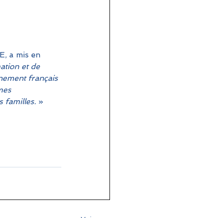
E, a mis en 
ation et de 
nement français 
mes 
 familles.
 »