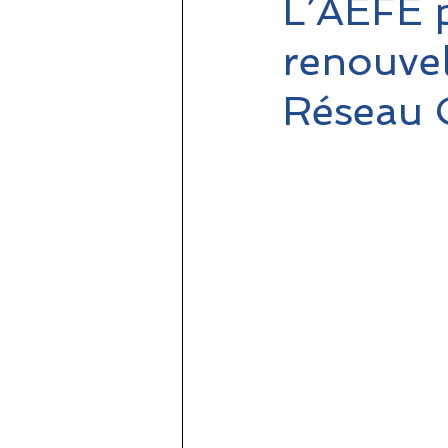
L’AEFE p
renouvel
Réseau 